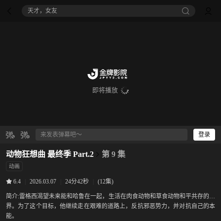
天才，女友
即将播放
登录
动物狂想曲 最终季 Part.2
第 9 集
动画
|
2026.03.07
|
24分42秒
|
(12集)
6.4
简介:
雷格西渴望未来能和哈鲁在一起，生活在肉食动物和草食动物和平共存的世
界。为了这个目标，他继续走在艰难的道路上，反抗邪恶势力，并对抗自己的本
能。