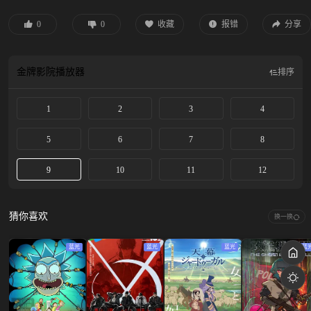
0
0
收藏
报错
分享
金牌影院
播放器
排序
1
2
3
4
5
6
7
8
9
10
11
12
猜你喜欢
换一换
蓝光
蓝光
蓝光
蓝