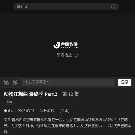
痴迷
即将播放
登录
动物狂想曲 最终季 Part.2
第 12 集
动画
|
2026.03.07
|
24分42秒
|
(12集)
6.4
简介:
雷格西渴望未来能和哈鲁在一起，生活在肉食动物和草食动物和平共存的世
界。为了这个目标，他继续走在艰难的道路上，反抗邪恶势力，并对抗自己的本
能。