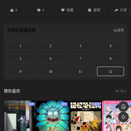
0
0
收藏
报错
分享
金牌影院
播放器
排序
1
2
3
4
5
6
7
8
9
10
11
12
猜你喜欢
换一换
蓝光
蓝光
蓝光
蓝