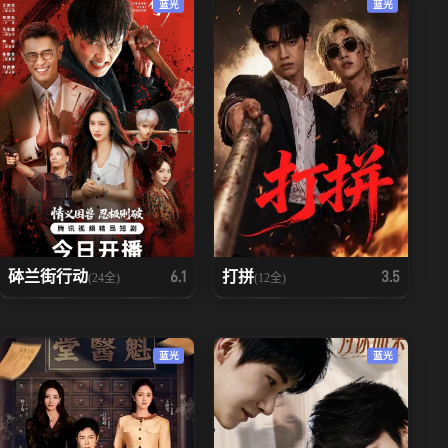
蓝光
蓝光
砵兰街行动
打拼
6.1
3.5
(24全)
(12全)
蓝光
蓝光