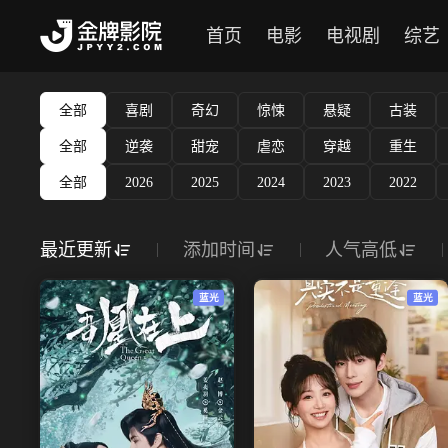
首页
电影
电视剧
综艺
全部
喜剧
奇幻
惊悚
悬疑
古装
全部
逆袭
甜宠
虐恋
穿越
重生
全部
2026
2025
2024
2023
2022
最近更新
添加时间
人气高低
蓝光
蓝光