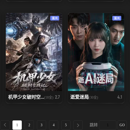
蓝光
蓝光
机甲少女破时空...
逝爱迷局
2.7
4.1
(18全)
(30全)
跳转
1
2
3
4
5
GO