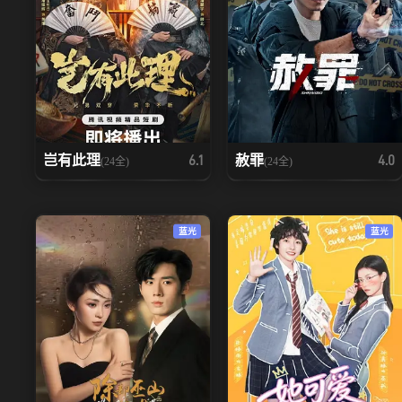
岂有此理
赦罪
6.1
4.0
(24全)
(24全)
蓝光
蓝光