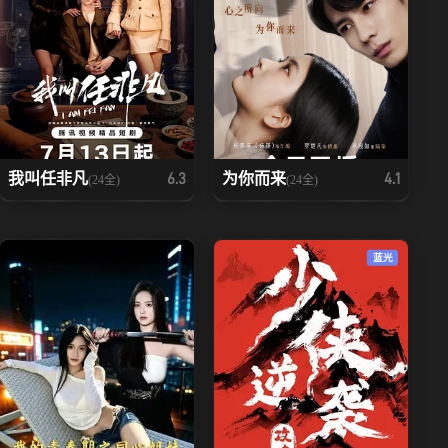
我叫任非凡
为你而来
6.3
4.1
(24全)
(24全)
蓝光