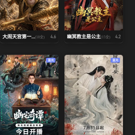
大闹天宫第一...
幽冥教主是公主
4.6
4.2
(18全)
(15全)
蓝光
蓝光