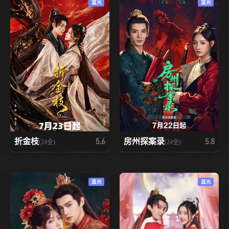
蓝光
蓝光
折金枝
房州探案录
5.6
5.8
(24全)
(24全)
蓝光
蓝光