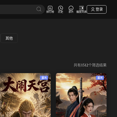
登录
排行榜
历史
求片
播放列表
其他
共有
1512
个筛选结果
蓝光
蓝光