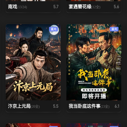
南戏
宴遇簪花缘
5.7
5.6
(13/24)
(12全)
蓝光
蓝光
汴京上元局
我当卧底这件事
5.5
6.1
(20全)
(23全)