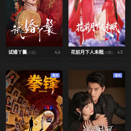
试婚丫鬟
花前月下人未眠
4.4
4.5
(15全)
(24集)
蓝光
蓝光