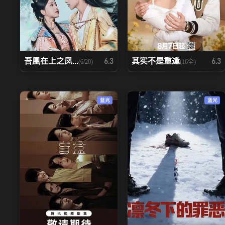
吾凰在上之凤...
其实不是重逢
6.3
6.3
(6/20)
(16全)
蓝光
蓝光