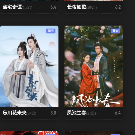
幽宅奇谭
长夜如歌
6.4
6.2
(15/21)
(20/24)
蓝光
蓝光
忘川花未央
凤池生春
3.0
6.4
(24全)
(21全)