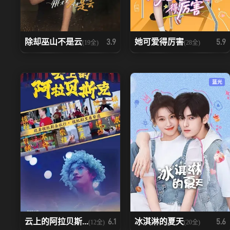
除却巫山不是云
她可爱得厉害
3.9
5.9
(19全)
(28全)
蓝光
云上的阿拉贝斯...
冰淇淋的夏天
6.1
5.6
(12全)
(20全)