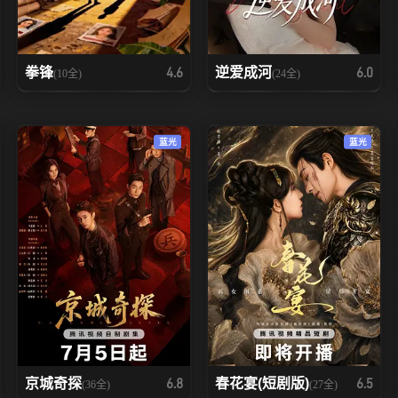
拳锋
逆爱成河
4.6
6.0
(10全)
(24全)
蓝光
蓝光
京城奇探
春花宴(短剧版)
6.8
6.5
(36全)
(27全)