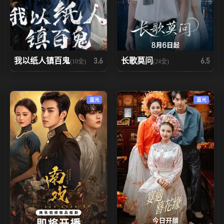
我以纸人镇百鬼
长歌莫问
3.6
6.5
(10全)
(24全)
蓝光
蓝光