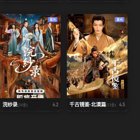
蓝光
蓝光
浣纱录
千古镜鉴·北漠篇
6.2
4.5
(24全)
(13全)