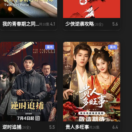
我的青春期之同...
少侠逆袭攻略
4.1
5.6
共10集
(26全)
蓝光
蓝光
逆时追捕
贵人多旺事
5.5
6.4
(26全)
共26集