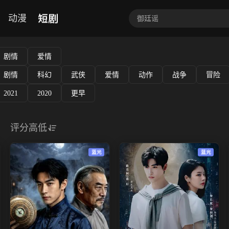
短剧
动漫
剧情
爱情
剧情
科幻
武侠
爱情
动作
战争
冒险
2021
2020
更早
评分高低
蓝光
蓝光