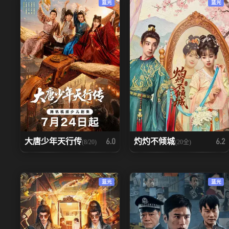
蓝光
蓝光
大唐少年天行传
灼灼不倾城
6.0
6.2
(8/20)
(20全)
蓝光
蓝光