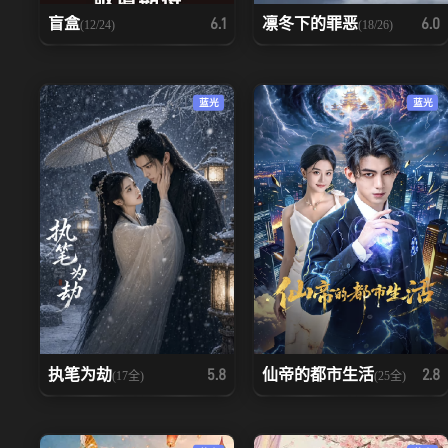
盲盒
凛冬下的罪恶
6.1
6.0
(12/24)
(18/26)
蓝光
蓝光
执笔为劫
仙帝的都市生活
5.8
2.8
(17全)
(25全)