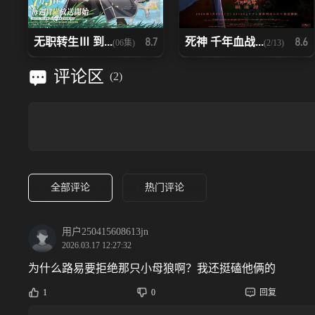
无职转生Ⅲ 到...
死神 千年血战...
8.7
8.6
(06集)
(2/13)
评论区
(
2
)
全部评论
热门评论
用户250415608613jn
2026.03.17 12:27:32
为什么路易要拒绝那只小母狼啊？我还挺磕他俩的
1
0
回复