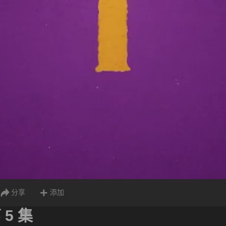
分享
添加
 5 集
息