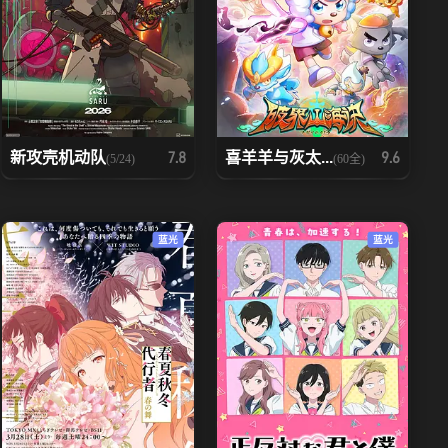
新攻壳机动队
喜羊羊与灰太...
7.8
9.6
(5/24)
(60全)
蓝光
蓝光