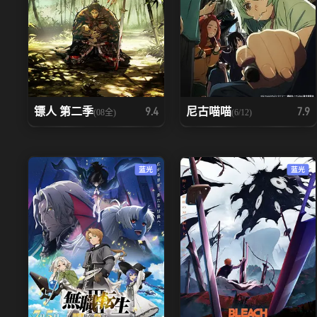
镖人 第二季
尼古喵喵
9.4
7.9
(08全)
(6/12)
蓝光
蓝光