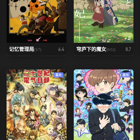
记忆管理局
穹庐下的魔女
6.4
8.7
(3/7)
(6/12)
蓝光
蓝光