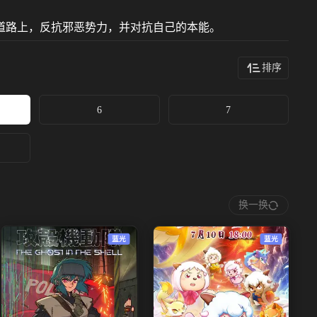
道路上，反抗邪恶势力，并对抗自己的本能。
排序
6
7
换一换
蓝光
蓝光