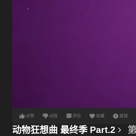
点赞
点踩
评论
收藏
报错
动物狂想曲 最终季 Part.2
第
更多信