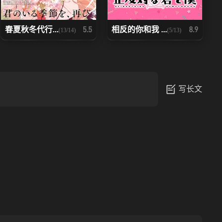
春夏秋冬代行...
相反的你和我 ...
5.5
8.9
(13/14)
(5/13)
写长文