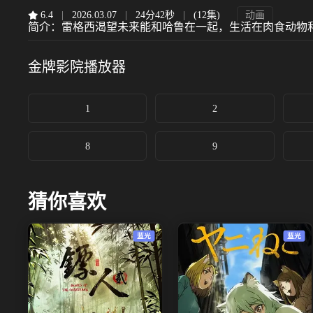
6.4
|
2026.03.07
|
24分42秒
|
(12集)
动画
简介：
雷格西渴望未来能和哈鲁在一起，生活在肉食动物
金牌影院
播放器
1
2
8
9
猜你喜欢
蓝光
蓝光