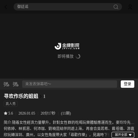
御廷谣‎
即将播放
登录
寻欢作乐的姐姐
1
真人秀
|
2026.01.05
|
20分17秒
|
(11期)
5.6
简介:
隨着女性經濟力量攀升，針對女性群的吃喝玩樂體驗應運而生。麥玲玲先與
何依婷、林凱恩、何沛珈、劉曉昆結伴同遊上海，再會合吳若希、戴祖儀、游嘉
欣玩轉深圳、廣州，以女性角度帶大家「尋歡作樂」，見識時下備