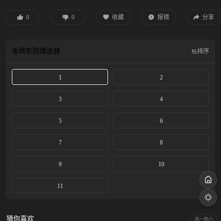
受姊妹們追捧的潮流文化與玩意，探索網紅打卡美食和景點，迎接多個「第一
次」！「姐姐們」組團北上嘗鮮，猛男烤肉、帥哥居酒屋、小鮮肉按摩店、硬核
0
0
收藏
报错
分享
健身、一對一辣身舞、格鬥酒吧等非凡體驗，如何衝擊姐姐「底線」？
金牌影院
播放器
排序
1
2
3
4
5
6
7
8
9
10
11
猜你喜欢
换一换